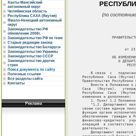
РЕСПУБЛИ
Ханты-Мансийский
автономный округ
Челябинская область
(по состоянию
Республика САХА (Якутия)
Ямало-Ненецкий автономный
округ
Законодательство РФ
обновление 2008г.
                 ПРАВИТЕЛЬСТ
Законодательство РФ по теме
Старые редакции закона
                             
Законодательство Беларуси
                       от 23
Законодательство Украины
Законодательство СССР
                 ОБ ИЗМЕНЕНИ
Законодательство других
                    О ДЕПАРТ
стран
                        РЕСП
Поиск документа по сайту
       В связи  с   подписан
Полезные ссылки
   Республики  Саха (Якутия)
Все разделы сайта
   Правительство Республики 
Контакты
       Внести в Положение о 
   Саха   (Якутия),   утверж
   Республики  Саха  (Якутия
   изменения и дополнения:

       1. Пункт 1.2 Положени
Реклама
       "1.2. Департамент явл
   своем составе единую пенс
   функции органа исполнител
   обеспечением  граждан в Р
   финансово-кредитного  учр
   операций  в соответствии 
   деятельности.

       Департамент является 