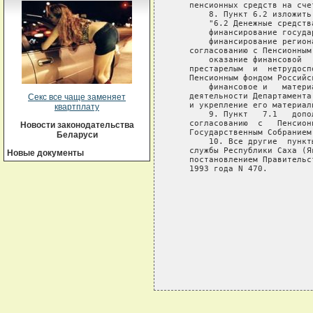
   пенсионных средств на сче
       8. Пункт 6.2 изложить
       "6.2 Денежные средств
       финансирование госуда
       финансирование регион
   согласованию с Пенсионным
       оказание финансовой  
   престарелым  и  нетрудосп
   Пенсионным фондом Российск
       финансовое и   матери
   деятельности Департамента
Секс все чаще заменяет
   и укрепление его материал
квартплату
       9. Пункт   7.1   допо
   согласованию  с   Пенсион
Новости законодательства
   Государственным Собранием
Беларуси
       10. Все другие  пункт
   службы Республики Саха (Я
Новые документы
   постановлением Правительс
   1993 года N 470.

                            
                            
                            