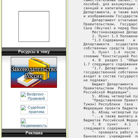
   самостоятельный баланс, с
   пособий, для аккумуляции 
   санкций и капитализации  
   Департамента, а также вал
   и изображением Государств
       Департамент отчитывае
   Правительством,  Государс
   Саха (Якутия) и перед Пен
       Местонахождение Депар
       2. Пункт 1.3 Положени
       "1.3 Содержание    и 
   Департамента   осуществля
   собственных средств (дохо
Ресурсы в тему
       3. Пункт  1.4  после 
   словами "Конституцией Рос
       4. В  раздел 1  "Общи
   1.7 следующего содержания:
       "1.7. Департамент   и
   государственной собственн
   входят в состав государст
   не подлежат.

       Бюджет Департамента  
   Правительством  Республик
   Российской Федерации".

       5. Абзац четвертый пу
       "Представление Правит
   Тумэн) Республики  Саха  
   Федерации проекта бюджета 
       6. Абзац четвертый пу
       "...а также выплату и
   бюджетов Российской Федер
       7. В   пункт   4.1   
   следующего содержания:

       "- проверять работу п
Реклама
   банковских  учреждений  п