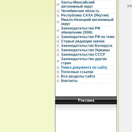
Ханты-Мансийский
УТРАТИЛ СИЛУ - ПОСТАНОВЛЕНИЕ ПРАВИТЕЛЬСТВА РЕСПУБЛИКИ САХА(ЯКУТИЯ)
                  ОТ 06.11.2002 N 560 
         
             
                 ПРАВИТЕЛЬСТВО РЕСПУБЛИКИ САХА (ЯКУТИЯ)

                             ПОСТАНОВЛЕНИЕ
                       от 19 января 1995 г. N 13

                  О ГОСУДАРСТВЕННОЙ СЛУЖБЕ ИНКАССАЦИИ
                ЦЕНТРАЛ
автономный округ
Челябинская область
Республика САХА (Якутия)
Ямало-Ненецкий автономный
округ
Законодательство РФ
обновление 2008г.
Законодательство РФ по теме
Старые редакции закона
Законодательство Беларуси
Законодательство Украины
Законодательство СССР
Законодательство других
стран
Поиск документа по сайту
Полезные ссылки
Все разделы сайта
Контакты
Реклама