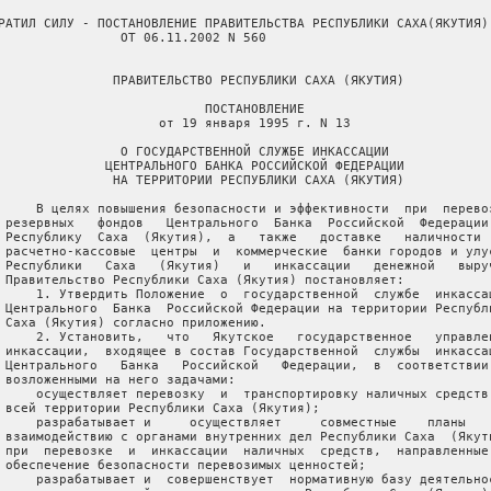
ЬНОГО БАНКА РОССИЙСКОЙ ФЕДЕРАЦИИ
                 НА ТЕРРИТОРИИ РЕСПУБЛИКИ САХА (ЯКУТИЯ)

       В целях повышения безопасности и эффективности  при  перевозке
   резервных   фондов   Центрального  Банка  Российской  Федерации  в
   Республику  Саха  (Якутия),  а   также   доставке   наличности   в
   расчетно-кассовые  центры  и  коммерческие  банки городов и улусов
   Республики   Саха   (Якутия)   и   инкассации   денежной   выручки
   Правительство Республики Саха (Якутия) постановляет:
       1. Утвердить Положение  о  государственной  службе  инкассации
   Центрального  Банка  Российской Федерации на территории Республики
   Саха (Якутия) согласно приложению.
       2. Установить,   что   Якутское   государственное   управление
   инкассации,  входящее в состав Государственной  службы  инкассации
   Центрального   Банка   Российской   Федерации,  в  соответствии  с
   возложенными на него задачами:
       осуществляет перевозку  и  транспортировку наличных средств по
   всей территории Республики Саха (Якутия);
       разрабатывает и     осуществляет     совместные    планы    по
   взаимодействию с органами внутренних дел Республики Саха  (Якутия)
   при  перевозке  и  инкассации  наличных  средств,  направленные на
   обеспечение безопасности перевозимых ценностей;
       разрабатывает и  совершенствует  нормативную базу деятельности
   своих подразделений в городах и улусах Республики Саха (Якутия);
       осуществляет контроль  за  соблюдением  условий  и выполнением
   мероприятий,  обеспечивающих охрану жизни  и  здоровья  работников
   службы инкассации;
       организует разработку и утверждает учебные планы  и  программы
   для повышения квалификации своих сотрудников.
       3. Контроль за исполнением настоящего постановления  возложить
   на Национальный Банк Республики Саха (Якутия).

                                           Председатель Правительства
                                             Республики Саха (Якутия)
                                                           Ю.КАЙДЫШЕВ





                                                           Утверждено
                                         постановлением Правительства
                                             Республики Саха (Якутия)
                                            от 19 января 1995 г. N 13

                               ПОЛОЖЕНИЕ
         О ГОСУДАРСТВЕННОЙ СЛУЖБЕ ИНКАССАЦИИ ЦЕНТРАЛЬНОГО БАНКА
                 РОССИЙСКОЙ ФЕДЕРАЦИИ (БАНКА РОССИИ) В
                        РЕСПУБЛИКЕ САХА (ЯКУТИЯ)

                           I. ОБЩИЕ ПОЛОЖЕНИЯ

       1. Государственная  служба   инкассации   Центрального   Банка
   Российской   Федерации   (далее   именуется  "Служба  инкассации")
   представляет собой единую государственную систему,  осуществляющую
   деятельность  по  перевозке  и  сопровождению  резервных  фондов и
   других денежных ценностей, инкассации и охране учреждений банков и
   других объектов хозяйственного комплекса страны.
       Служба инкассации включает Российское объединение  инкассации,
   состоящее   из   региональных   управлений   и  служб  специальных
   перевозок, центрального хранилища, входящих в систему Центрального
   Банка Российской Федерации.
       Якутское республиканское  управление   инкассации   входит   в
   систему   Государственной  службы  инкассации  Центрального  Банка
   Российской Федерации.
       2. В  своей  деятельности  служба  инкассации  руководствуется
   Конституцией   Российской   Федерации   и   другими   действующими
   законодательными актами,  в также утвержденными Центральным Банком
   России уставами и положениями. Якутское республиканское управление
   инкассации   руководствуется   также   Конституцией   и   законами
   Республики Саха (Якутия).
       Работниками службы  инкассации  могут  быть  граждане  России,
   способные по своим  моральным,  деловым,  физическим  качествам  и
   состоянию  здоровья  обеспечить  выполнение задач,  возложенных на
   службу инкассации.
       Для обеспечения выполнения своих обязанностей работники службы
   инкассации пользуются всеми правами,  предоставленными действующим
   законодательством,   инструкциями,   приказами   и  распоряжениями
   Центрального Банка Российской Федерации.
       3. Служба  инкассации  решает  стоящие  перед  ней  задачи  во
   взаимодействии с другими государственными органами, предприятиями,
   учреждениями и организациями.  Привлекает сотрудников Министерства
   внутренних дел  и  специальных  войск  для  выполнения  совместных
   действий с целью решения задач, стоящих перед службой инкассации.
       Служба инкассации   несет   установленную    законодательством
   ответственность   за   невыполнение  или  ненадлежащее  выполнение
   возложенных на нее задач.
       4. Работники  службы  инкассации Центрального Банка Российской
   Федерации  инкассируют  и  перевозят  ценности  на   оборудованных
   специальных автомобилях,  в спецвагонах,  самолетах, на кораблях с
   использованием средств радиосвязи,  индивидуальной защиты и других
   специальных технических средств.
       Огнестрельное  оружие (автомат, пистолет)  выдается  работнику
   службы   инкассации  для  выполнения  служебных  обязанностей  при
   инкассации   денежной   выручки,   перевозке   ценностей,   охране
   учреждений  банков и объектов,  ценностей,  а также при проведении
   служебно-боевой подготовки.
       Разрешение органов  внутренних  дел  на  право  ношения оружия
   оформляется в установленном порядке.
       Работникам службы  инкассации в установленном порядке выдается
   форменная одежда, которая имеет отличительные знаки.
       5. Работники     службы    инкассации    несут    материальную
   ответственность  за  вверенные   им   ценности   и   имущество   в
   соответствии с действующим законодательством.
       6. Руководители служб инкассации назначаются  и  освобождаются
   от должности в установленном порядке Центральным Банком Российской
   Федерации.

              II. ОСУЩЕСТВЛЕНИЕ ДЕЯТЕЛЬНОСТИ ПО ПЕРЕВОЗКЕ
                ЦЕННОСТЕЙ, ИНКАССАЦИИ И ОХРАНЕ ОБЪЕКТОВ

       Для выполнения   возложенных   задач   государственная  служба
   инкассации организует и обеспечивает:
       1. Перевозку  ценностей  резервных  фондов  Центрального Банка
   Российской  Федерации,  подкрепление  касс  коммерческих   банков,
   инкассацию      денежной     выручки,     являясь     единственным
   специализированным органом в  городах  и  улусах  Республики  Саха
   (Якутия), осуществляющим данный вид деятельности.
       2. Оказание  услуг  по  перевозке  наличных  денег,   валютных
   ценностей,  охране  объектов  и  других  государственных ценностей
   акционерным, совместным, иностранным, кооперативным и общественным
   предприятиям, организациям и учреждениям.
       3. Повышение эффективности работы  по  перевозке  ценностей  и
   инкассации  денежной  выручки,  расширение  сети и объектов работ,
   рост    производительности    и    улучшение    качества    труда,
   ресурсосбережение   и   улучшение  использования  производственных
   фондов.
       4. Анализ   технико-экономических  показателей,  разрабатывает
   прогнозы,    перспективные    планы    и    программы     развития
   производственной,     финансово-экономической    деятельности    и
   социального развития на основе изучения потребностей в услугах  по
   перевозке  ценностей  и  сбору  денежной выручки с учетом новейших
   научных достижений и мирового опыта  в  технической  и  социальной
   областях.
       5. Работу по подбору  персонала  на  контрактной  основе,  его
   расстановку,  специальную и боевую подготовку,  а также подготовку
   по гражданской обороне.
       6. Страховую  и  правовую защиту жизни,  здоровья работников и
   имущества службы инкассации.
       7. Подготовку   и  принятие  совместно  с  Центральным  Банком
   Российской Федерации и другими государственными  органами  правил,
   инструкций и указаний по перевозке ценностей,  инкассации и охране
   объектов,  контроль   за   исполнением   нормативных   документов,
   руководство   развитием   инкассации   в  Российской  Федерации  и
   совершенствованием хозяйственного механизма в службе инкассации.

             III. ПРИМЕНЕНИЕ РАБОТНИКАМИ СЛУЖБЫ ИНКАССАЦИИ
                 ФИЗИЧЕСКОЙ СИЛЫ, СПЕЦИАЛЬНЫХ СРЕДСТВ И
                         ОГНЕСТРЕЛЬНОГО ОРУЖИЯ

               1. Условия и пределы применения физической
           силы, специальных средств и огнестрельного оружия
                          (пистолет, автомат)

       Работники службы инкассации имеют право  применять  физическую
   силу, специальные средства и огнестрельное оружие только в случаях
   и порядке,  предусмотренных законодательством Российской Федерации
   и настоящим Положением, в следующих случаях:
       для отражения  нападения,  когда  при   выполнении   служебных
   обязанностей   жизнь   и  здоровье  работников  службы  инкассации
   подвергается непосредственной опасности,  а также  при  пресечении
   попытки завладеть их оружием;
       для защиты   денежных   средств,   перевозимых   ценностей   и
   охраняемых объектов;
       для задержания лиц, совершивших нападение на работников службы
   инкассации, перевозимые ими ценности или охраняемые объекты;
       для задержания лиц,  застигнутых при совершении посягательства
   на  жизнь,  здоровье  работников  или собственность обслуживаемого
   хозяйственного органа (учреждения,  предприятия, объекта), а также
   лиц, оказывающих вооруженное сопротивление;
       для отражение  группового  или   вооруженного   нападения   на
   специальный автотранспорт службы инкассации 