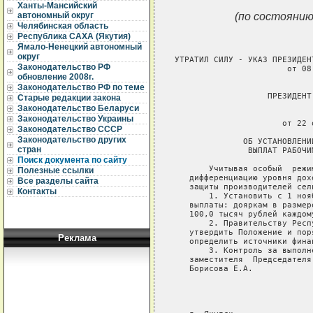
Ханты-Мансийский
(по состоянию
автономный округ
Челябинская область
Республика САХА (Якутия)
Ямало-Ненецкий автономный
округ
УТРАТИЛ СИЛУ - УКАЗ ПРЕЗИДЕН
Законодательство РФ
		       от 08.01.2004 N 1393

обновление 2008г.
Законодательство РФ по теме
                   ПРЕЗИДЕНТ
Старые редакции закона
Законодательство Беларуси
                             
Законодательство Украины
                      от 22 
Законодательство СССР
Законодательство других
              ОБ УСТАНОВЛЕНИ
стран
               ВЫПЛАТ РАБОЧИ
Поиск документа по сайту
       Учитывая особый  режи
Полезные ссылки
   дифференциацию уровня дох
Все разделы сайта
   защиты производителей сел
Контакты
       1. Установить с 1 ноя
   выплаты: дояркам в размер
   100,0 тысяч рублей каждому
       2. Правительству Респ
   утвердить Положение и пор
Реклама
   определить источники финан
       3. Контроль за выполн
   заместителя  Председателя
   Борисова Е.А.

                            
                            
                            