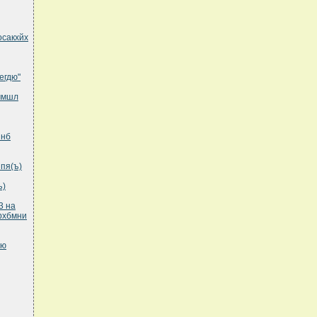
осакхйх
егдю"
еммшл
пнб
пя(ъ)
ъ)
3 на
рхбмни
гю