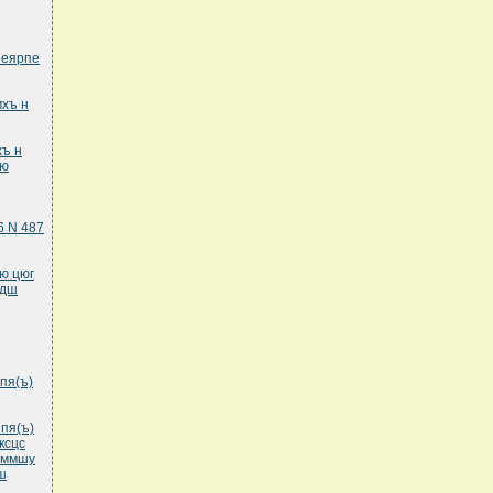
ееярпе
хъ н
хъ н
мю
6 N 487
ю цюг
фдш
пя(ъ)
пя(ъ)
ксцс
нммшу
ш