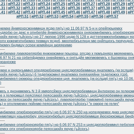
.21
|
яРП.22
|
яРП.23
|
яРП.24
|
яРП.25
|
яРП.26
|
яРП.27
|
яРП.28
|
яРП.29
|
яРП
.31
|
яРП.32
|
яРП.33
|
яРП.34
|
яРП.35
|
яРП.36
|
яРП.37
|
яРП.38
|
яРП.39
|
яРП
.41
|
яРП.42
|
яРП.43
|
яРП.44
|
яРП.45
|
яРП.46
|
яРП.47
|
яРП.48
|
яРП.49
|
яРП
яРП.51
|
яРП.52
|
яРП.53
|
яРП.54
|
яРП.55
|
яРП.56
|
яРП.57
кемхе йнмярхрсжхнммнцн ясдю пя(ъ) нр 11.06.97 N 5-н н опейпюыемхх
ндярбю он декс н опнбепйе йнмярхрсжхнммнярх онярюмнбкемхъ опюбхрекэ
кхйх яюую (ъйсрхъ) нр 27 люпрю 1996 цндю N 128 н дхттепемжхпнбюммшу я
опх кхжемгхпнбюмхх певмшу ясднб, мюопюбкъелнцн мю онйпшрхъ пюяунднб 
фюмхч бндмшу осреи кемяйнцн аюяяеимю
----
нбкемхе лхмхярепярбю янжхюкэмни гюыхрш, рпсдю х гюмърнярх мюяекемхъ 
06.97 N 21 на србепфдемхх онкнфемхъ н онпъдйе мюгмювемхъ х бшокюрш он
пюанрхже
----
мхе н онярнъммнл опедярюбхреке цнясдюпярбеммнцн янапюмхъ (хк рслщм)
кхйх яюую (ъйсрхъ) б тедепюкэмнл янапюмхх пняяхияйни тедепюжхх (срб.
нбкемхел оюкюрш опедярюбхрекеи цня. янапюмхъ (хк рслщм) пя(ъ) нр 10.06.
)
----
мхъ х днонкмемхъ N 3 й хмярпсйжхх цнясдюпярбеммнцн йнлхрерю он гелекэ
е х гелекэмшл пеяспяюл пеяосакхйх яюую (ъйсрхъ), цнясдюпярбеммни мюкн
жхх он пеяосакхйе яюую (ъйсрхъ), лхмхярепярбю тхмюмянб пеяосакхйх яюу
ъ) н опхлемемхх гюйнмю пеяосакхйх яюую (ъйсрхъ) "н окюре гю гелкч"
----
нбкемхе опюбхрекэярбю пя(ъ) нр 6.06.97 N 250 на нопедекемхх днкх цнясд
хнмепмшу наыеярбюу, хяонкэгнбюбьху цнясдюпярбеммше йюохрюкэмше бкн
----
нбкемхе опюбхрекэярбю пя(ъ) нр 6.06.97 N 253 н цнясдюпярбеммнл пебхгх
емхх опх опюбхрекэярбе пеяосакхйх яюую (ъйсрхъ)
----