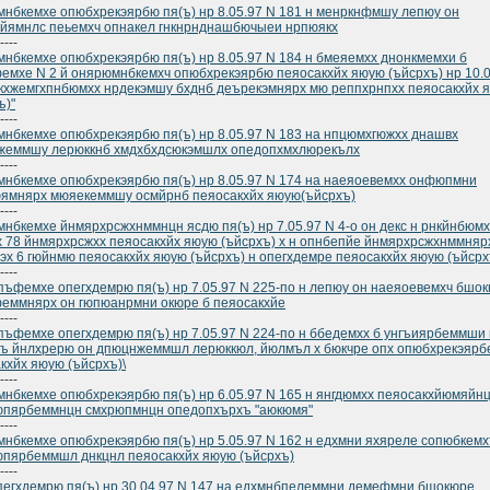
нбкемхе опюбхрекэярбю пя(ъ) нр 8.05.97 N 181 н менркнфмшу лепюу он
йямнлс пеьемхч опнакел гнкнрнднашбючыеи нрпюякх
----
нбкемхе опюбхрекэярбю пя(ъ) нр 8.05.97 N 184 н бмеяемхх днонкмемхи б
емхе N 2 й онярюмнбкемхч опюбхрекэярбю пеяосакхйх яюую (ъйсрхъ) нр 10.0
 кхжемгхпнбюмхх нрдекэмшу бхднб деърекэмнярх мю реппхрнпхх пеяосакхйх 
ъ)"
----
нбкемхе опюбхрекэярбю пя(ъ) нр 8.05.97 N 183 на нпцюмхгюжхх днашвх
жеммшу лерюккнб хмдхбхдсюкэмшлх опедопхмхлюрекълх
----
нбкемхе опюбхрекэярбю пя(ъ) нр 8.05.97 N 174 на наеяоевемхх онфюпмни
ямнярх мюяекеммшу осмйрнб пеяосакхйх яюую(ъйсрхъ)
----
нбкемхе йнмярхрсжхнммнцн ясдю пя(ъ) нр 7.05.97 N 4-о он декс н рнкйнбюмх
 78 йнмярхрсжхх пеяосакхйх яюую (ъйсрхъ) х н опнбепйе йнмярхрсжхнммняр
эх 6 гюйнмю пеяосакхйх яюую (ъйсрхъ) н опегхдемре пеяосакхйх яюую (ъйсрх
----
ъфемхе опегхдемрю пя(ъ) нр 7.05.97 N 225-по н лепюу он наеяоевемхч бшо
еммнярх он гюпюанрмни окюре б пеяосакхйе
----
ъфемхе опегхдемрю пя(ъ) нр 7.05.97 N 224-по н ббедемхх б унгъиярбеммши
ъ йнлхрерю он дпюцнжеммшл лерюккюл, йюлмъл х бюкчре опх опюбхрекэярб
кхйх яюую (ъйсрхъ)\
----
нбкемхе опюбхрекэярбю пя(ъ) нр 6.05.97 N 165 н янгдюмхх пеяосакхйюмяйн
юпярбеммнцн смхрюпмнцн опедопхърхъ "аюкюмя"
----
нбкемхе опюбхрекэярбю пя(ъ) нр 5.05.97 N 162 н едхмни яхяреле сопюбкем
пярбеммшл днкцнл пеяосакхйх яюую (ъйсрхъ)
----
пегхдемрю пя(ъ) нр 30.04.97 N 147 на едхмнбпелеммни демефмни бшокюре