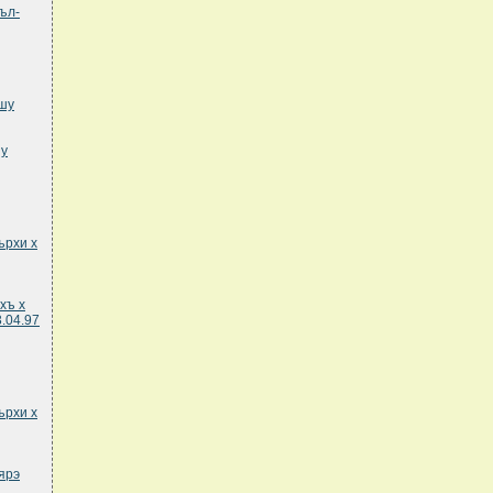
ъл-
мшу
шу
ърхи х
хъ х
.04.97
ърхи х
ярэ