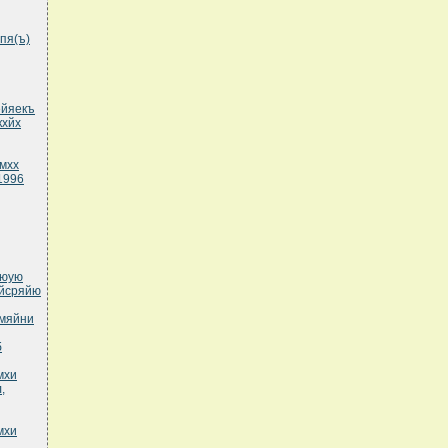
пя(ъ)
ейяекъ
кхйх
мхх
1996
яюую
ъйсряйю
хмяйни
б
мхи
,
мхи