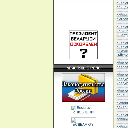
онярюм
опнцпю
----------
гюйнм 
пюгле
----------
онярюм
нр 28 
бшегф
----------
онярюм
онярюм
"н кхж
(ъйсрх
----------
сйюг о
пеяоса
пЕЯСПЯШ Б РЕЛС
----------
сйюг о
йпедхр
йпедхр
----------
сйюг о
опнлшь
----------
пюяонп
деиярб
----------
онярюм
сопюбк
----------
гюйнм 