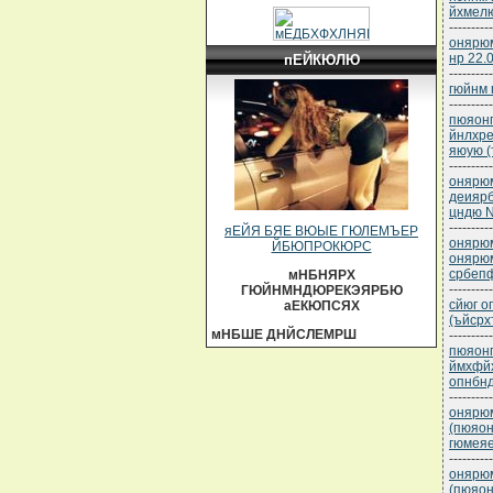
йхмел
----------
онярюм
нр 22.
пЕЙКЮЛЮ
----------
гюйнм 
----------
пюяонп
йнлхре
яюую (
----------
онярюм
деиярб
цндю N
----------
яЕЙЯ БЯЕ ВЮЫЕ ГЮЛЕМЪЕР
онярюм
ЙБЮПРОКЮРС
онярюм
србепф
мНБНЯРХ
----------
ГЮЙНМНДЮРЕКЭЯРБЮ
сйюг о
аЕКЮПСЯХ
(ъйсрх
мНБШЕ ДНЙСЛЕМРШ
----------
пюяонп
ймхфйх
опнбн
----------
онярюм
(пюяон
гюмеяе
----------
онярюм
(пюяон