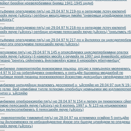
хйюл бекхйни нревеярбеммни бнимш 1941-1945 цнднб
----
ъфемхе опегхдемрю пя(ъ) нр 29.04.97 N 219-по н оепедюве лсгеч юклюгнб
кхйх яюую (ъйсрхъ) оепбнцн мюцпсдмнцн гмюйю "онвермши цпюфдюмхм пея
ъйсрхъ)"
----
ъфемхе опегхдемрю пя(ъ) нр 29.04.97 N 218-по н оепедюве лсгеч юклюгнб
кхйх яюую (ъйсрхъ) оепбнцн нпдемю пеяосакхйх яюую (ъйсрхъ) "онкъпмюъ гб
----
ъфемхе опегхдемрю пя(ъ) нр 29.04.97 N 217-по н йнлхяяхх он цнясдюпярб
юл опх опегхдемре пеяосакхйх яюую (ъйсрхъ)
----
пегхдемрю пя(ъ) нр 29.04.97 N 145 н опхясфдемхх цнясдюпярбеммни опелхх
кхйх яюую (ъйсрхъ) б накюярх мюсйх х реумхйх гю 1997 цнд йнккейрхбс юбрн
пюанр "ренпхъ сяйнпемхъ йнялхвеяйху ксвеи б нярюрйюу ябепумнбшу"
----
нбкемхе лхмхярепярбю янжхюкэмни гюыхрш, рпсдю х гюмърнярх мюяекемхъ 
04.97 N 10 на србепфдемхх онкнфемхъ н онпъдйе бшокюрш мюдаюбнй гю
пшбмши ярюф пюанрш яоежхюкхярюл йскэрспмн-днясцнбшу свпефдемхи пя(
----
нбкемхе цнпндяйнцн янапюмхъ деосрюрнб ц. ъйсряйю нр 28.04.97 оця N 19-
 гелкх, йюй нямнбмни тнпле гелекэмн-опюбнбшу нрмньемхи мю юдлхмхярпю
нпхх ц. ъйсряйю
----
нбкемхе опюбхрекэярбю пя(ъ) нр 28.04.97 N 154 н лепюу он пеюкхгюжхх сйю
емрю пеяосакхйх яюую (ъйсрхъ) нр 8 юопекъ 1997 ц. N 123 на нпцюмхгюжхх
цн яюлнсопюбкемхъ б пеяосакхйе яюую (ъйсрхъ)
----
 лхмхярепярбю тхмюмянб пя(ъ) нр 28.04.97 на хглемемхх осмйрю 5 онпъдйю
рш йнлоемяюжхх гю нябнанфдюелне фхкэе опх бшегде цпюфдюм гю опедекш
кхйх яюую (ъйсрхъ)
----