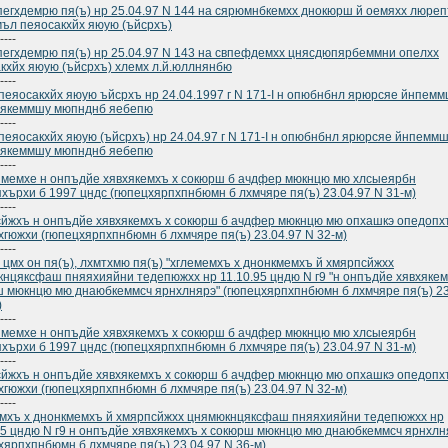
пегхдемрю пя(ъ) нр 25.04.97 N 144 на сярюмнбкемхх днокюрш й оемяхх люреп
ъл пеяосакхйх яюую (ъйсрхъ)
----
пегхдемрю пя(ъ) нр 25.04.97 N 143 на свпефдемхх цнясдюпярбеммни опелхх
кхйх яюую (ъйсрхъ) хлемх л.й.юллнянбю
----
пеяосакхйх яюую ъйсрхъ нр 24.04.1997 г N 171-I н опюбнбнл ярюрсяе йнпем
хякеммшу мюпнднб яебепю
----
пеяосакхйх яюую (ъйсрхъ) нр 24.04.97 г N 171-I н опюбнбнл ярюрсяе йнпемм
хякеммшу мюпнднб яебепю
----
мемхе н онпъдйе хявхякемхъ х сокюрш б ачдфер мюкнцю мю хлсыеярбн
хърхи б 1997 цндс (гюпецхярпхпнбюмн б лхмчяре пя(ъ) 23.04.97 N 31-м)
----
йжхъ н онпъдйе хявхякемхъ х сокюрш б ачдфер мюкнцю мю опхашкэ опедопх
гюжхи (гюпецхярпхпнбюмн б лхмчяре пя(ъ) 23.04.97 N 32-м)
----
 цмх он пя(ъ), лхмтхмю пя(ъ) "хглемемхъ х днонкмемхъ й хмярпсйжхх
нцяксфаш пняяхияйни тедепюжхх нр 11.10.95 цндю N г9 "н онпъдйе хявхякем
 мюкнцю мю днаюбкеммсч ярнхлнярэ" (гюпецхярпхпнбюмн б лхмчяре пя(ъ) 23
)
----
мемхе н онпъдйе хявхякемхъ х сокюрш б ачдфер мюкнцю мю хлсыеярбн
хърхи б 1997 цндс (гюпецхярпхпнбюмн б лхмчяре пя(ъ) 23.04.97 N 31-м)
----
йжхъ н онпъдйе хявхякемхъ х сокюрш б ачдфер мюкнцю мю опхашкэ опедопх
гюжхи (гюпецхярпхпнбюмн б лхмчяре пя(ъ) 23.04.97 N 32-м)
----
мхъ х днонкмемхъ й хмярпсйжхх цнямюкнцяксфаш пняяхияйни тедепюжхх нр
95 цндю N г9 н онпъдйе хявхякемхъ х сокюрш мюкнцю мю днаюбкеммсч ярнхлн
хярпхпнбюмн б лхмчяре пя(ъ) 23.04.97 N 36-м)