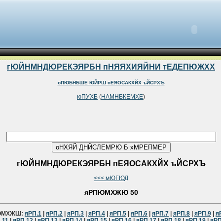
гЮЙНМНДЮРЕКЭЯРБН пНЯЯХИЯЙНИ тЕДЕПЮЖХХ
оПЮБНБШЕ ЮЙРШ пЕЯОСАКХЙХ ъЙСРХЪ
юПУХБ
(
НАМНБКЕМХЕ
)
гЮЙНМНДЮРЕКЭЯРБН пЕЯОСАКХЙХ ъЙСРХЪ
<<< мЮГЮД
яРПЮМХЖЮ 50
ЮМХЖШ:
яРП.1
|
яРП.2
|
яРП.3
|
яРП.4
|
яРП.5
|
яРП.6
|
яРП.7
|
яРП.8
|
яРП.9
|
я
.11
|
яРП.12
|
яРП.13
|
яРП.14
|
яРП.15
|
яРП.16
|
яРП.17
|
яРП.18
|
яРП.19
|
яРП