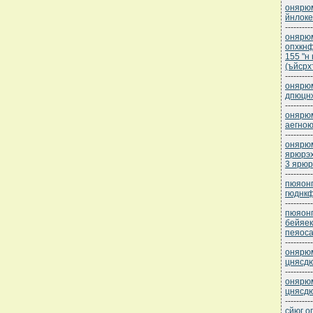
онярюм
йнлоке
----------
онярюм
опхкнф
155 "н
(ъйсрх
----------
онярюм
дпюцн
----------
онярюм
аегною
----------
онярюм
ярюрэх
3 ярюр
----------
пюяонп
гюднкф
----------
пюяонп
бейяек
пеяоса
----------
онярюм
цнясд
----------
онярюм
цнясдю
----------
сйюг о