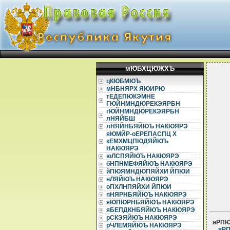
мЮБХЦЮЖХЪ
цКЮБМЮЪ
мНБНЯРХ ЯЮИРЮ
тЕДЕПЮКЭМНЕ
ГЮЙНМНДЮРЕКЭЯРБН
гЮЙНМНДЮРЕКЭЯРБН
лНЯЙБШ
лНЯЙНБЯЙЮЪ НАКЮЯРЭ
яЮМЙР-оЕРЕПАСПЦ Х
кЕМХМЦПЮДЯЙЮЪ
НАКЮЯРЭ
юЛСПЯЙЮЪ НАКЮЯРЭ
бНПНМЕФЯЙЮЪ НАКЮЯРЭ
йПЮЯМНДЮПЯЙХИ ЙПЮИ
нЛЯЙЮЪ НАКЮЯРЭ
оПХЛНПЯЙХИ ЙПЮИ
пНЯРНБЯЙЮЪ НАКЮЯРЭ
яЮПЮРНБЯЙЮЪ НАКЮЯРЭ
яБЕПДКНБЯЙЮЪ НАКЮЯРЭ
рСКЭЯЙЮЪ НАКЮЯРЭ
яРП
рЧЛЕМЯЙЮЪ НАКЮЯРЭ
яРП