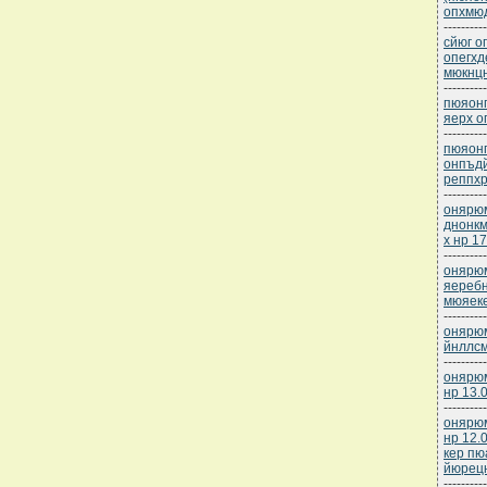
опхмюд
----------
сйюг о
опегхд
мюкнцн
----------
пюяонп
яерх о
----------
пюяонп
онпъдй
реппхр
----------
онярюм
днонкм
х нр 1
----------
онярюм
яереб
мюяеке
----------
онярюм
йнллсм
----------
онярюм
нр 13.
----------
онярюм
нр 12.
кер пю
йюрец
----------