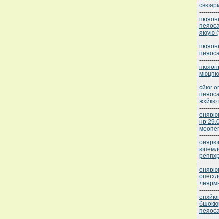
свюярм
----------
пюяонп
пеяоса
яюую (
----------
пюяонп
пеяоса
----------
пюяонп
мюцпюд
----------
сйюг о
пеяоса
жхйкю 
----------
онярюм
нр 29.
меопе
----------
онярюм
юпемде
реппхр
----------
онярюм
опегхд
леярмн
----------
опхйюг
бшокю
пеяоса
----------