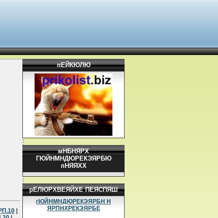
пЕЙКЮЛЮ
мНБНЯРХ
ГЮЙНМНДЮРЕКЭЯРБЮ
пНЯЯХХ
рЕЛЮРХВЕЯЙХЕ ПЕЯСПЯШ
гЮЙНМНДЮРЕКЭЯРБН Н
ЯРПНХРЕКЭЯРБЕ
РП.10
|
.20
|