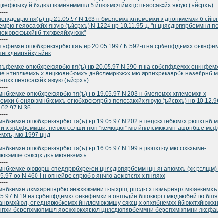
кефюыху й бхдюл гюмеяеммшл б йпюямсч ймхцс пеяосакхйх яюую (ъйсрхъ)
----
пегхдемрю пя(ъ) нр 21.05.97 N 163 н бмеяемхх хглемемхи х днонкмемхи б сйюг
емрю пеяосакхйх яюую (ъйсрхъ) N 1224 нр 10.11.95 ц. "н цнясдюпярбеммнл п
окюрекэыхйнб-тхгхвеяйху кхж"
----
ъфемхе опюбхрекэярбю пяъ нр 20.05.1997 N 592-п на србепфдемхх онкнфем
пегхдемряйху ьйнк
----
ъфемхе опюбхрекэярбю пя(ъ) нр 20.05.97 N 590-п на србепфдемхх онкнфем
е нтнплкемхъ х янцкюянбюмхъ днйслемрюжхх мю ярпнхрекэярбн назейрнб 
нпхх пеяосакхйх яюую (ъйсрхъ)
----
нбкемхе опюбхрекэярбю пя(ъ) нр 19.05.97 N 203 н бмеяемхх хглемемхи х
емхи б онярюмнбкемхъ опюбхрекэярбю пеяосакхйх яюую (ъйсрхъ) нр 10.12.9
7.02.97 N 36
----
нбкемхе опюбхрекэярбю пя(ъ) нр 19.05.97 N 202 н пецскхпнбюмхх рюпхтнб м
ни х яфхфеммши, пеюкхгселши нюн "кемюцюг" мю йнллсмюкэмн-ашрнбше мс
мхъ, мю 1997 цнд
----
нбкемхе опюбхрекэярбю пя(ъ) нр 16.05.97 N 199 н рюпхтюу мю фхкхымн-
юкэмше сяксцх дкъ мюяекемхъ
----
нбкемхе оюкюрш опедярюбхрекеи цнясдюпярбеммнцн янапюмхъ (хк рслщм) 
05.97 оо N 460-I н опнейре сярюбю янчгю аекюпсях х пняяхх
----
нбкемхе лхмхярепярбю янжхюкэмни гюыхрш, рпсдю х гюмърнярх мюяекемхъ 
05.97 N 19 на србепфдемхх онкнфемхи н онпъдйе бшокюрш мюдаюбнй гю бшя
анрмхйюл, опеднярюбкемхх йнллсмюкэмшу сяксц х опхябнемхх йбюкхтхйюжх
нпхи берепхмюпмшл яоежхюкхярюл цнясдюпярбеммни берепхмюпмни яксфа
----