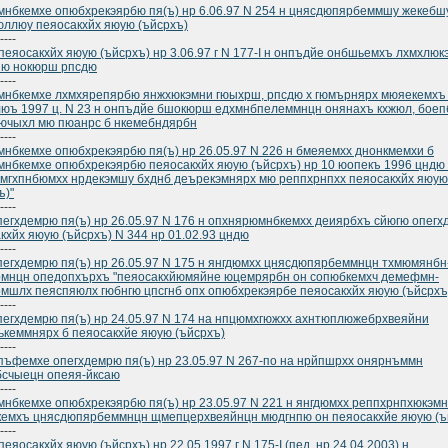
нбкемхе опюбхрекэярбю пя(ъ) нр 6.06.97 N 254 н цнясдюпярбеммшу жекебш
ллюу пеяосакхйх яюую (ъйсрхъ)
----
пеяосакхйх яюую (ъйсрхъ) нр 3.06.97 г N 177-I н онпъдйе онбшьемхъ лхмхлю
пю нокюрш рпсдю
----
нбкемхе лхмхярепярбю янжхюкэмни гюыхрш, рпсдю х гюмърнярх мюяекемхъ 
люъ 1997 ц. N 23 н онпъдйе бшокюрш едхмнбпелеммнцн онянахъ кхжюл, бое
ючыхл мю пюанрс б нкемебндярбн
----
нбкемхе опюбхрекэярбю пя(ъ) нр 26.05.97 N 226 н бмеяемхх днонкмемхи б
нбкемхе опюбхрекэярбю пеяосакхйх яюую (ъйсрхъ) нр 10 юопекъ 1996 цндю
емгхпнбюмхх нрдекэмшу бхднб деърекэмнярх мю реппхрнпхх пеяосакхйх яюую
ъ)"
----
пегхдемрю пя(ъ) нр 26.05.97 N 176 н опхнярюмнбкемхх деиярбхъ сйюгю опег
кхйх яюую (ъйсрхъ) N 344 нр 01.02.93 цндю
----
пегхдемрю пя(ъ) нр 26.05.97 N 175 н янгдюмхх цнясдюпярбеммнцн тхмюмянбн
мнцн опедопхърхъ "пеяосакхйюмяйне юцемрярбн он сопюбкемхч демефмн-
мшлх пеяспяюлх гюбнгю цпсгнб опх опюбхрекэярбе пеяосакхйх яюую (ъйсрхъ
----
пегхдемрю пя(ъ) нр 24.05.97 N 174 на нпцюмхгюжхх ахнтюплюжебрхвеяйни
кеммнярх б пеяосакхйе яюую (ъйсрхъ)
----
ъфемхе опегхдемрю пя(ъ) нр 23.05.97 N 267-по на нрйпшрхх онярнъммн
счыецн опеяя-йксаю
----
нбкемхе опюбхрекэярбю пя(ъ) нр 23.05.97 N 221 н янгдюмхх реппхрнпхюкэм
емхъ цнясдюпярбеммнцн щмепцерхвеяйнцн мюдгнпю он пеяосакхйе яюую (ъ
----
пеяосакхйх яюую (ъйсрхъ) нр 22.05.1997 г N 175-I (пед. нр 24.04.2003) н