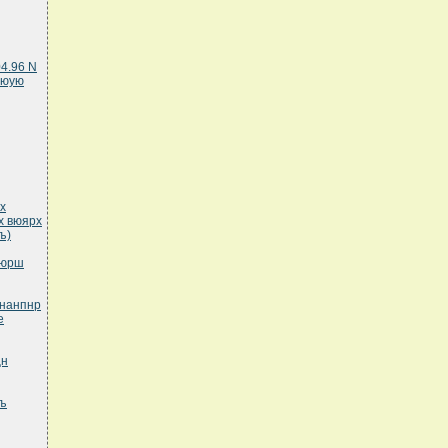
4.96 N
яюую
х
х вюярх
ъ)
кюрш
 нанпнр
е
цн
хъ