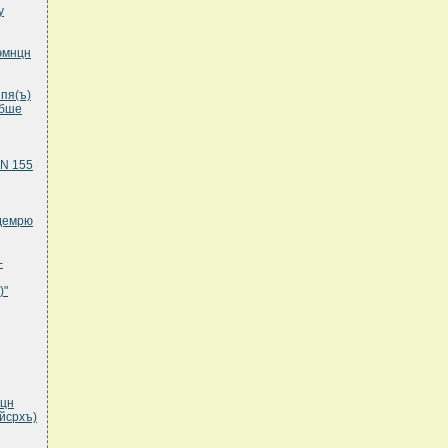
у
кэмнцн
пя(ъ)
пбше
 N 155
хдемрю
-
)"
нцн
йсрхъ)