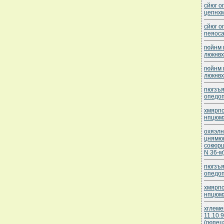
сйюг о
цепнхм
----------
сйюг о
пеяоса
----------
гюйнм 
люкнв
----------
гюйнм 
люкнв
----------
пюгзъя
опедоп
----------
хмярпс
нпцюмх
----------
охяэлн
цнямюк
сокюрш
N 36-м
----------
пюгзъя
опедоп
----------
хмярпс
нпцюмх
----------
хглеме
11.10.
(гюпец