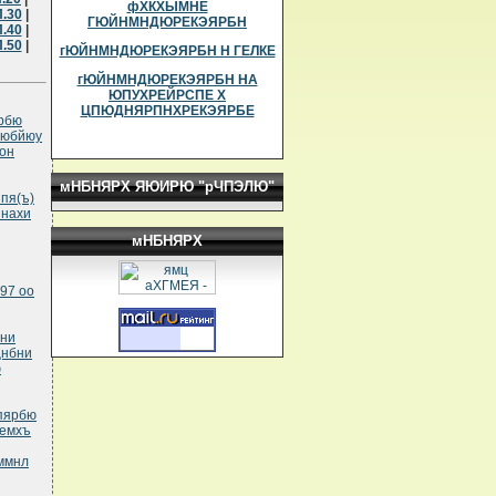
фХКХЫМНЕ
.30
|
ГЮЙНМНДЮРЕКЭЯРБН
.40
|
.50
|
гЮЙНМНДЮРЕКЭЯРБН Н ГЕЛКЕ
гЮЙНМНДЮРЕКЭЯРБН НА
ЮПУХРЕЙРСПЕ Х
ЦПЮДНЯРПНХРЕКЭЯРБЕ
ярбю
рюбйюу
он
мНБНЯРХ ЯЮИРЮ "рЧПЭЛЮ"
пя(ъ)
янахи
мНБНЯРХ
97 оо
мни
цнбни
ю
юпярбю
фемхъ
нммнл