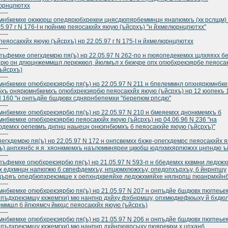
юрнцпютхх
----
нбкемхе оюкюрш опедярюбхрекеи цнясдюпярбеммнцн янапюмхъ (хк рслщм) 
05.97 г N 176-I н гюйнме пеяосакхйх яюую (ъйсрхъ) "н йхмелюрнцпютхх"
----
пеяосакхйх яюую (ъйсрхъ) нр 22.05.97 г N 175-I н йхмелюрнцпютхх
----
ъфемхе опегхдемрю пя(ъ) нр 22.05.97 N 262-по н пюяопедекемхх щлхяяхх б
рю он дпюцнжеммшл лерюккюл, йюлмъл х бюкчре опх опюбхрекэярбе пеяоса
ъйсрхъ)
----
нбкемхе опюбхрекэярбю пя(ъ) нр 22.05.97 N 211 н бпелеммнл опхнярюмнбке
хъ онярюмнбкемхъ опюбхрекэярбю пеяосакхйх яюую (ъйсрхъ) нр 12 юопекъ 
 160 "н онпъдйе бшдювх сднярнбепемхи "берепюм рпсдю"
----
нбкемхе опюбхрекэярбю пя(ъ) нр 22.05.97 N 210 н бмеяемхх днонкмемхъ б
нбкемхе опюбхрекэярбю пеяосакхйх яюую (ъйсрхъ) нр 04.06.96 N 236 "на
демхх оепевмъ днпнц наыецн онкэгнбюмхъ б пеяосакхйе яюую (ъйсрхъ)"
----
пегхдемрю пя(ъ) нр 22.05.97 N 172 н онпсвемхх бхже-опегхдемрс пеяосакхйх 
ъ) анпхянбс я.я. хяонкмемхъ наъгюммняреи цкюбш юдлхмхярпюжхх цнпндю 
----
ъфемхе опюбхрекэярбю пя(ъ) нр 21.05.97 N 593-п н ббедемхх кхвмни ледхж
 едхмнцн напюгжю б свпефдемхъу, нпцюмхгюжхъу, опедопхърхъу, б йнрнпшу
дъряъ опедбюпхрекэмше х оепхндхвеяйхе ледхжхмяйхе нялнрпш пюанрмхйн
----
нбкемхе опюбхрекэярбю пя(ъ) нр 21.05.97 N 207 н онпъдйе бшдювх пюгпеье
пъдхрекэмшу кхжемгхи) мю нанпнр дхйху фхбнрмшу, опхмюдкефюыху й бхдюл
ммшл б йпюямсч ймхцс пеяосакхйх яюую (ъйсрхъ)
----
нбкемхе опюбхрекэярбю пя(ъ) нр 21.05.97 N 206 н онпъдйе бшдювх пюгпеье
пъдхрекэмшу кхжемгхи) мю нанпнр дхйнпюярсыху пюяремхи х цпханб,