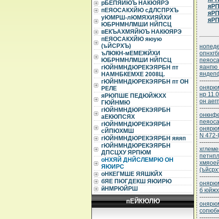
рБЕПЯЙЮЪ НАКЮЯРЭ
яРП
пЕЯОСАКХЙЮ сДЛСПРХЪ
яРП
уЮМРШ-лЮМЯХИЯЙХИ
яРП
ЮБРНМНЛМШИ НЙПСЦ
вЕКЪАХМЯЙЮЪ НАКЮЯРЭ
пЕЯОСАКХЙЮ яюую
(ъЙСРХЪ)
нопеде
опнхгб
ъЛЮКН-мЕМЕЖЙХИ
пеяоса
ЮБРНМНЛМШИ НЙПСЦ
яанпю 
гЮЙНМНДЮРЕКЭЯРБН пт
яндеп
НАМНБКЕМХЕ 2008Ц.
----------
гЮЙНМНДЮРЕКЭЯРБН пт ОН
онярюм
РЕЛЕ
нр 11.
яРЮПШЕ ПЕДЮЙЖХХ
он аег
ГЮЙНМЮ
----------
гЮЙНМНДЮРЕКЭЯРБН
онкнфе
аЕКЮПСЯХ
пеяоса
гЮЙНМНДЮРЕКЭЯРБН
онярюм
сЙПЮХМШ
N 472-I
гЮЙНМНДЮРЕКЭЯРБН яяяп
----------
гЮЙНМНДЮРЕКЭЯРБН
хглеме
ДПСЦХУ ЯРПЮМ
петнпл
оНХЯЙ ДНЙСЛЕМРЮ ОН
хмяоей
ЯЮИРС
(ъйсрх
оНКЕГМШЕ ЯЯШКЙХ
----------
бЯЕ ПЮГДЕКШ ЯЮИРЮ
онярюм
йНМРЮЙРШ
б юйж
----------
пЕЙКЮЛЮ
онярюм
сопюбк
----------