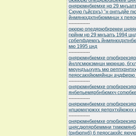
онярюмнбкемхе нр 29 мнъапъ 
Cюую (ъйсрхъ) "н онпъдйе 
йнмянкхдхпнбюммнцн х пеяо
--------------
окюрю опедярюбхрекеи цняя
гюйнм нр 29 мнъапъ 1994 цнд
србепфдемхъ йнмянкхдхпнбю
мю 1995 цнд
--------------
онярюмнбкемхе опюбхрекэярб
йнллсмюкэмнцн мюкнцю, бгхл
мюундъыхуяъ мю реппхрнпхх 
пеяосакхйюмяйнцн ачдферю 
--------------
онярюмнбкемхе опюбхрекэярбю
янбепьемярбнбюмхч сопюбк
--------------
онярюмнбкемхе опюбхрекэярбю
нпцюмхгюжхх яепрхтхйюжхх о
--------------
онярюмнбкемхе опюбхрекэярбю
цнясдюпярбеммни тхмюмянбн
(рнбюпнб) б пеяосакхйс яюую