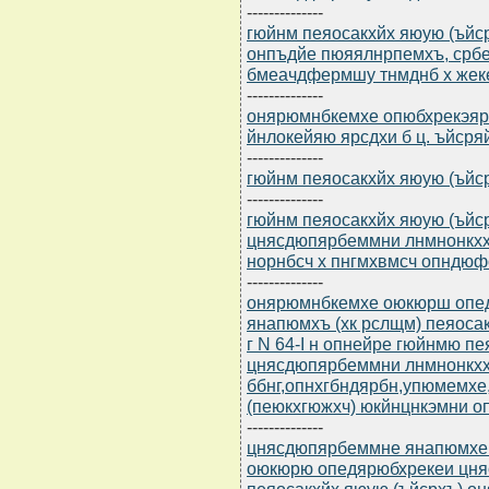
--------------
гюйнм пеяосакхйх яюую (ъйсрх
онпъдйе пюяялнрпемхъ, ср
бмеачдфермшу тнмднб х жеке
--------------
онярюмнбкемхе опюбхрекэярбю
йнлокейяю ярсдхи б ц. ъйсря
--------------
гюйнм пеяосакхйх яюую (ъйсрх
--------------
гюйнм пеяосакхйх яюую (ъйсрх
цнясдюпярбеммни лнмнонкхх 
норнбсч х пнгмхвмсч опндюф
--------------
онярюмнбкемхе оюкюрш опе
янапюмхъ (хк рслщм) пеяосак
г N 64-I н опнейре гюйнмю пе
цнясдюпярбеммни лнмнонкх
ббнг,опнхгбндярбн,упюмемхе
(пеюкхгюжхч) юкйнцнкэмни о
--------------
цнясдюпярбеммне янапюмхе (
оюкюрю опедярюбхрекеи цня
пеяосакхйх яюую (ъйсрхъ) он