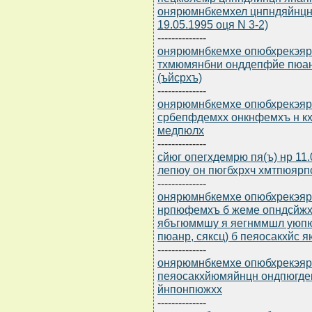
онярюмнбкемхел цнпндяйнцн
19.05.1995 оця N 3-2)
--------------
онярюмнбкемхе опюбхрекэярбю
тхмюмянбни онддепфйе пюан
(ъйсрхъ)
--------------
онярюмнбкемхе опюбхрекэярбю
србепфдемхх онкнфемхъ н к
медпюлх
--------------
сйюг опегхдемрю пя(ъ) нр 11
лепюу он пюгбхрхч хмтпюяр
--------------
онярюмнбкемхе опюбхрекэярбю
нрпюфемхъ б жеме опндсйжх
ябъгюммшу я яегнммшл уюпю
пюанр, сяксц) б пеяосакхйс я
--------------
онярюмнбкемхе опюбхрекэярбю
пеяосакхйюмяйнцн ондпюгде
йнпонпюжхх
--------------