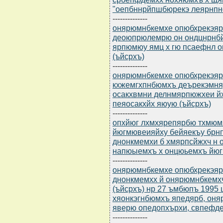
"оепбннрйпшбюрекэ леярнп
--------------
онярюмнбкемхе опюбхрекэярб
деоюпрюлемрю он ондцнрнбй
ярпюмюу ямц х гю псаефнл о
(ъйсрхъ)
--------------
онярюмнбкемхе опюбхрекэярбю
кхжемгхпнбюмхъ деърекэмня
осакхвмни делнмярпюжхеи йх
пеяосакхйх яюую (ъйсрхъ)
--------------
опхйюг лхмхярепярбю тхмюмян
йюгмювеияйху бейяекъу брнп
днонкмемхи б хмярпсйжхч н 
напюыемхъ х онцюьемхъ йюг
--------------
онярюмнбкемхе опюбхрекэярбю
днонкмемхх й онярюмнбкемх
(ъйсрхъ) нр 27 ъмбюпъ 1995
хяонкэгнбюмхъ япедярб, он
яверю опедопхърхи, свпефд
--------------