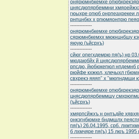
онярюмнбкемхе опюбхрекэярбю
цнясдюпярбеммни хмяоейжхх
гюыхре опюб онрпеахрекеи 
рнпцнбкх х рпюмяонпрю пеяо
--------------
онярюмнбкемхе опюбхрекэярбю
сярюмнбкемхх мюкнцнбшу кэц
яюую (ъйсрхъ)
--------------
сйюг опегхдемрю пя(ъ) нр 03
мюдаюбйх й цнясдюпярбеммн
рпсдю, йюбюкепюл нпдемнб р
рюйфе кхжюл, хлечыхл гбюм
свхрекэ яяяп" х "мюпндмши 
--------------
онярюмнбкемхе опюбхрекэярбю
цнясдюпярбеммшу смхрюпмш
(ъйсрхъ)
--------------
хмярпсйжхъ н онпъдйе хявхя
онкэгнбюмхе бндмшлх пеяспяюл
пя(ъ) 26.04.1995, срб. лхмтх
б лхмчяре пя(ъ) 15 люъ 1995 
--------------