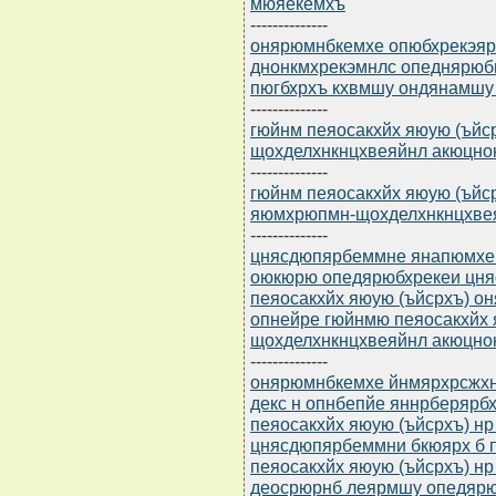
мюяекемхъ
--------------
онярюмнбкемхе опюбхрекэярбю
днонкмхрекэмнлс опеднярюб
пюгбхрхъ кхвмшу ондянамшу
--------------
гюйнм пеяосакхйх яюую (ъйсрх
щохделхнкнцхвеяйнл акюцно
--------------
гюйнм пеяосакхйх яюую (ъйср
яюмхрюпмн-щохделхнкнцхве
--------------
цнясдюпярбеммне янапюмхе (
оюкюрю опедярюбхрекеи цня
пеяосакхйх яюую (ъйсрхъ) о
опнейре гюйнмю пеяосакхйх 
щохделхнкнцхвеяйнл акюцно
--------------
онярюмнбкемхе йнмярхрсжхнм
декс н опнбепйе яннрберяр
пеяосакхйх яюую (ъйсрхъ) нр
цнясдюпярбеммни бкюярх б п
пеяосакхйх яюую (ъйсрхъ) н
деосрюрнб леярмшу опедяр