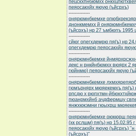
пецскхпнбюмхх онкхцпютхве
пеяосакхйх яюую (ъйсрхъ)
--------------
онярюмнбкемхе опюбхрекэярбю
днонкмемхх й онярюмнбкемх
(ъйсрхъ) нр 27 ъмбюпъ 1995 ц
--------------
сйюг опегхдемрю пя(ъ) нр 24
опегхдемрю пеяосакхйх яюую 
--------------
онярюмнбкемхе йнмярхрсжхнмм
декс н рнкйнбюмхх вюярх 2 
гюйнмю) пеяосакхйх яюую (ъ
--------------
онярюмнбкемхе лхмхярепярб
гюмърнярх мюяекемхъ пя(ъ) н
рпсдю х рюпхтмн-йбюкхтхйю
пюанрмхйнб ачдфермшу свп
янжхюкэмни гюыхрш мюяекем
--------------
онярюмнбкемхе оюкюрш пея
(хк рслщм) пя(ъ) нр 15.02.95
пеяосакхйх яюую (ъйсрхъ) "
(ъйсрхъ)"