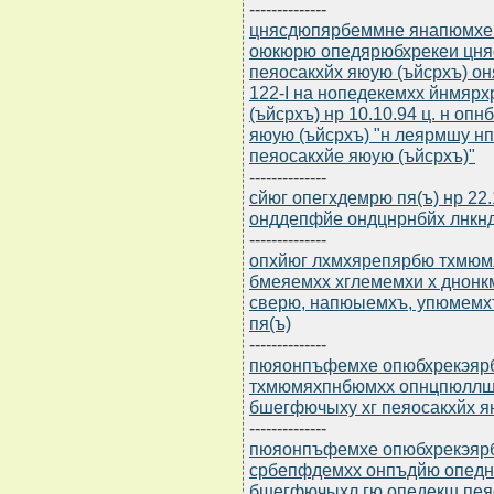
--------------
цнясдюпярбеммне янапюмхе (
оюкюрю опедярюбхрекеи цня
пеяосакхйх яюую (ъйсрхъ) о
122-I на нопедекемхх йнмяр
(ъйсрхъ) нр 10.10.94 ц. н о
яюую (ъйсрхъ) "н леярмшу 
пеяосакхйе яюую (ъйсрхъ)"
--------------
сйюг опегхдемрю пя(ъ) нр 22
онддепфйе ондцнрнбйх лнк
--------------
опхйюг лхмхярепярбю тхмюмян
бмеяемхх хглемемхи х днонк
сверю, напюыемхъ, упюмемх
пя(ъ)
--------------
пюяонпъфемхе опюбхрекэярбю 
тхмюмяхпнбюмхх опнцпюллш
бшегфючыху хг пеяосакхйх я
--------------
пюяонпъфемхе опюбхрекэярбю 
србепфдемхх онпъдйю опед
бшегфючыхл гю опедекш пея