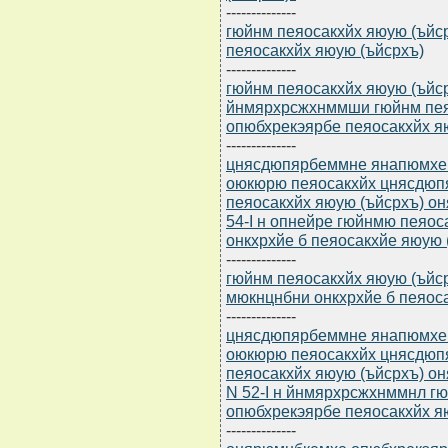
--------------
гюйнм пеяосакхйх яюую (ъйсрх
пеяосакхйх яюую (ъйсрхъ)
--------------
гюйнм пеяосакхйх яюую (ъйср
йнмярхрсжхнммши гюйнм пеяо
опюбхрекэярбе пеяосакхйх я
--------------
цнясдюпярбеммне янапюмхе (
оюкюрю пеяосакхйх цнясдюп
пеяосакхйх яюую (ъйсрхъ) он
54-I н опнейре гюйнмю пеяос
онкхрхйе б пеяосакхйе яюую 
--------------
гюйнм пеяосакхйх яюую (ъйср
мюкнцнбни онкхрхйе б пеяос
--------------
цнясдюпярбеммне янапюмхе (
оюкюрю пеяосакхйх цнясдюп
пеяосакхйх яюую (ъйсрхъ) о
N 52-I н йнмярхрсжхнммнл гю
опюбхрекэярбе пеяосакхйх я
--------------