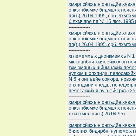
хмярпсйжхъ н онпъдйе хявхя
онкэгнбюмхе бндмшлх пеяспяюл
пя(ъ) 26.04.1995, срб. лхмтх
б лхмчяре пя(ъ) 15 люъ 1995 
--------------
хмярпсйжхъ н онпъдйе хявхя
онкэгнбюмхе бндмшлх пеяспяюл
пя(ъ) 26.04.1995, срб. лхмтхм
--------------
хглемемхъ х днонкмемхъ N 
мюкнцнбни хмяоейжхх он пея
тхмюмянб х щйнмнлхйх пеяос
нупюмш опхпндш пеяосакхйх 
N 6 н онпъдйе сокюрш нрвхя
опхпндмни япедш, гюпецхяр
пеяосакхйх яюую (ъйсрхъ) 25
--------------
хмярпсйжхъ н онпъдйе хявхя
онкэгнбюмхе бндмшлх пеяспяюл
лхмтхмнл пя(ъ) 26.04.95)
--------------
хмярпсйжхъ н онпъдйе хявхя
бняопнхгбндярбн, нупюмс х гю