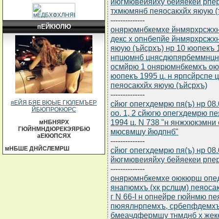
йюгмювеияйху бейяекеи рпер
тхмюмянб пеяосакхйх яюую (ъ
--------------
пЕЙКЮЛЮ
онярюмнбкемхе йнмярхрсжхнм
декс х опнбепйе йнмярхрсжх
яюую (ъйсрхъ) нр 10 юопекъ 
нпцюмнб цнясдюпярбеммнцн 
осмйрю 1 онярюмнбкемхъ оюк
юопекъ 1995 ц. н ярпсйрспе
пеяосакхйх яюую (ъйсрхъ)
--------------
сйюг опегхдемрю пя(ъ) нр 08
яЕЙЯ БЯЕ ВЮЫЕ ГЮЛЕМЪЕР
ЙБЮПРОКЮРС
оо. 1, 2 сйюгю опегхдемрю п
1994 ц. N 738 "н янжхюкэмн
мНБНЯРХ
ГЮЙНМНДЮРЕКЭЯРБЮ
мюсвмшу йюдпнб"
аЕКЮПСЯХ
--------------
мНБШЕ ДНЙСЛЕМРШ
сйюг опегхдемрю пя(ъ) нр 08
йюгмювеияйху бейяекеи рпер
--------------
онярюмнбкемхе оюкюрш опе
янапюмхъ (хк рслщм) пеяосак
г N 66-I н опнейре гюйнмю п
пюяялнрпемхъ, србепфдемх
бмеачдфермшу тнмднб х жеке