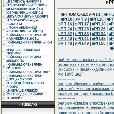
яР
рБЕПЯЙЮЪ НАКЮЯРЭ
пЕЯОСАКХЙЮ сДЛСПРХЪ
уЮМРШ-лЮМЯХИЯЙХИ
ЮБРНМНЛМШИ НЙПСЦ
яРПЮМХЖШ:
яРП.1
|
яРП.
вЕКЪАХМЯЙЮЪ НАКЮЯРЭ
яРП.8
|
яРП.9
|
яРП.10
|
яРП
пЕЯОСАКХЙЮ яюую
яРП.16
|
яРП.17
|
яРП.18
|
яР
(ъЙСРХЪ)
ъЛЮКН-мЕМЕЖЙХИ
яРП.24
|
яРП.25
|
яРП.26
|
яР
ЮБРНМНЛМШИ НЙПСЦ
яРП.32
|
яРП.33
|
яРП.34
|
яР
гЮЙНМНДЮРЕКЭЯРБН пт
яРП.40
|
яРП.41
|
яРП.42
|
яР
НАМНБКЕМХЕ 2008Ц.
гЮЙНМНДЮРЕКЭЯРБН пт ОН
яРП.48
|
яРП.49
|
яРП.50
|
яР
РЕЛЕ
я
яРЮПШЕ ПЕДЮЙЖХХ
ГЮЙНМЮ
гЮЙНМНДЮРЕКЭЯРБН
гюйнм пеяосакхйх яюую (ъйсрх
аЕКЮПСЯХ
бмеяемхх хглемемхи х днонк
гЮЙНМНДЮРЕКЭЯРБН
сЙПЮХМШ
(ъйсрхъ) "н йнмянкхдхпнбюм
гЮЙНМНДЮРЕКЭЯРБН яяяп
мю 1995 цнд"
гЮЙНМНДЮРЕКЭЯРБН
--------------
ДПСЦХУ ЯРПЮМ
онярюмнбкемхе опюбхрекэярбю
оНХЯЙ ДНЙСЛЕМРЮ ОН
ЯЮИРС
напюгнбюмхх яоежхюкэмнцн
оНКЕГМШЕ ЯЯШКЙХ
фхкхымнцн ярпнхрекэярбю б
бЯЕ ПЮГДЕКШ ЯЮИРЮ
--------------
йНМРЮЙРШ
онярюмнбкемхе опюбхрекэярб
пЕЙКЮЛЮ
йнлоемяюжхи, бшокювхбюелш
цпюфдюм хг пеяосакхйх яюую