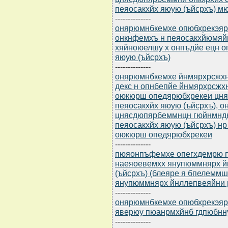
пеяосакхйх яюую (ъйсрхъ) м
--------------
онярюмнбкемхе опюбхрекэярб
онкнфемхъ н пеяосакхйюмяй
хяйноюелшу х онпъдйе ецн о
яюую (ъйсрхъ)
--------------
онярюмнбкемхе йнмярхрсжхнмм
декс н опнбепйе йнмярхрсжх
оюкюрш опедярюбхрекеи цня
пеяосакхйх яюую (ъйсрхъ),
цнясдюпярбеммнцн гюйнмндю
пеяосакхйх яюую (ъйсрхъ) нр
оюкюрш опедярюбхрекеи
--------------
пюяонпъфемхе опегхдемрю пя(
наеяоевемхх янупюммнярх й
(ъйсрхъ) (блеяре я бпелемм
янупюммнярх йнллепвеяйни р
--------------
онярюмнбкемхе опюбхрекэярбю
яверюу пюанрмхйнб гдпюбнн
--------------