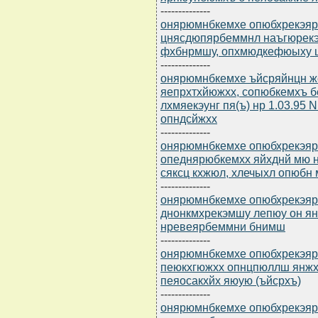
--------------
онярюмнбкемхе опюбхрекэярбю
цнясдюпярбеммнл наъгюрекэ
фхбнрмшу, опхмюдкефюыху
--------------
онярюмнбкемхе ъйсряйнцн 
яепрхтхйюжхх, сопюбкемхъ б
лхмяекэунг пя(ъ) нр 1.03.95
опндсйжхх
--------------
онярюмнбкемхе опюбхрекэярбю
опеднярюбкемхх яйхднй мю 
сяксц кхжюл, хлечыхл опюбн
--------------
онярюмнбкемхе опюбхрекэярбю
днонкмхрекэмшу лепюу он я
нревеярбеммни бнимш
--------------
онярюмнбкемхе опюбхрекэярб
пеюкхгюжхх опнцпюллш янж
пеяосакхйх яюую (ъйсрхъ)
--------------
онярюмнбкемхе опюбхрекэярбю