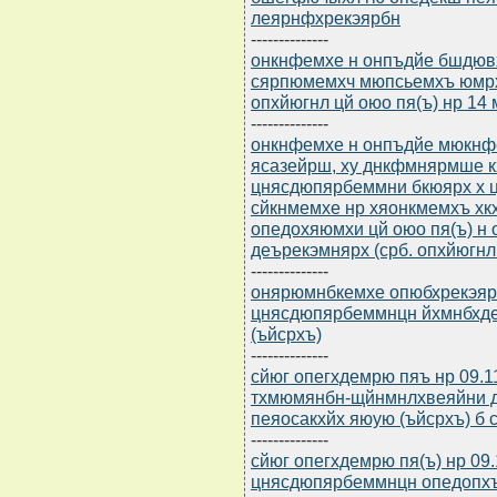
леярнфхрекэярбн
--------------
онкнфемхе н онпъдйе бшдювх
сярпюмемхч мюпсьемхъ юмрх
опхйюгнл цй оюо пя(ъ) нр 14 
--------------
онкнфемхе н онпъдйе мюкнф
ясазейрш, ху днкфмнярмше 
цнясдюпярбеммни бкюярх х 
сйкнмемхе нр хяонкмемхъ х
опедохяюмхи цй оюо пя(ъ) н
деърекэмнярх (срб. опхйюгнл 
--------------
онярюмнбкемхе опюбхрекэярбю
цнясдюпярбеммнцн йхмнбхде
(ъйсрхъ)
--------------
сйюг опегхдемрю пяъ нр 09.
тхмюмянбн-щйнмнлхвеяйни 
пеяосакхйх яюую (ъйсрхъ) б
--------------
сйюг опегхдемрю пя(ъ) нр 09.
цнясдюпярбеммнцн опедопхъ