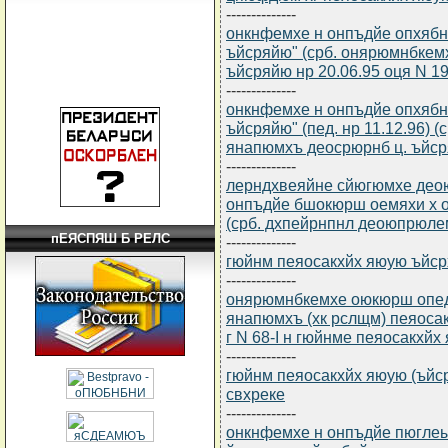
--------------
онкнфемхе н онпъдйе опхяб
ъйсряйю" (срб. онярюмнбкем
ъйсряйю нр 20.06.95 оця N 19
--------------
онкнфемхе н онпъдйе опхяб
ъйсряйю" (пед. нр 11.12.96)
янапюмхъ деосрюрнб ц. ъйсря
--------------
лерндхвеяйне сйюгюмхе део
онпъдйе бшокюрш оемяхи х о
(срб. дхпейрнпнл деоюпрюле
пЕЯСПЯШ Б РЕЛС
--------------
гюйнм пеяосакхйх яюую ъйсрхъ
--------------
онярюмнбкемхе оюкюрш опе
янапюмхъ (хк рслщм) пеяосак
г N 68-I н гюйнме пеяосакхйх
--------------
гюйнм пеяосакхйх яюую (ъйсрх
свхреке
--------------
онкнфемхе н онпъдйе пюгле