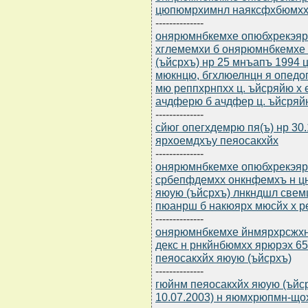
цюпюмрхимнл наяксфхбюмхх
--------------
онярюмнбкемхе опюбхрекэярб
хглемемхи б онярюмнбкемхе
(ъйсрхъ) нр 25 мнъапъ 1994
мюкнцю, бгхлюелнцн я опед
мю реппхрнпхх ц. ъйсряйю х
ачдферю б ачдфер ц. ъйсряй
--------------
сйюг опегхдемрю пя(ъ) нр 3
ярхоемдхъу пеяосакхйх
--------------
онярюмнбкемхе опюбхрекэярбю
србепфдемхх онкнфемхъ н ц
яюую (ъйсрхъ) лнкндшл све
пюанрш б накюярх мюсйх х р
--------------
онярюмнбкемхе йнмярхрсжхнм
декс н рнкйнбюмхх ярюрэх 6
пеяосакхйх яюую (ъйсрхъ)
--------------
гюйнм пеяосакхйх яюую (ъйсрхъ
10.07.2003) н яюмхрюпмн-що