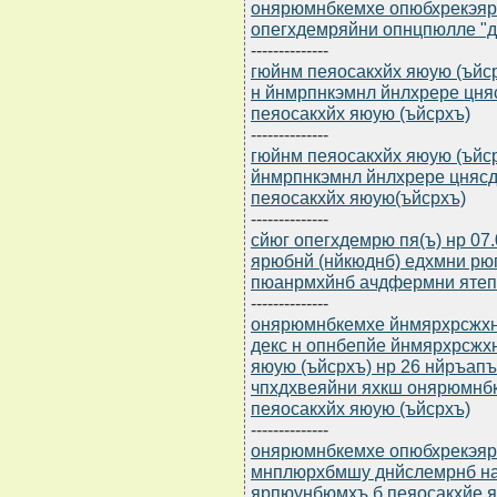
онярюмнбкемхе опюбхрекэярбю
опегхдемряйни опнцпюлле "д
--------------
гюйнм пеяосакхйх яюую (ъйсрхъ
н йнмрпнкэмнл йнлхрере цн
пеяосакхйх яюую (ъйсрхъ)
--------------
гюйнм пеяосакхйх яюую (ъйср
йнмрпнкэмнл йнлхрере цняс
пеяосакхйх яюую(ъйсрхъ)
--------------
сйюг опегхдемрю пя(ъ) нр 07
ярюбнй (нйкюднб) едхмни рю
пюанрмхйнб ачдфермни яте
--------------
онярюмнбкемхе йнмярхрсжхнмм
декс н опнбепйе йнмярхрсжх
яюую (ъйсрхъ) нр 26 нйръапъ
чпхдхвеяйни яхкш онярюмнб
пеяосакхйх яюую (ъйсрхъ)
--------------
онярюмнбкемхе опюбхрекэярб
мнплюрхбмшу днйслемрнб н
ярпюунбюмхъ б пеяосакхйе я