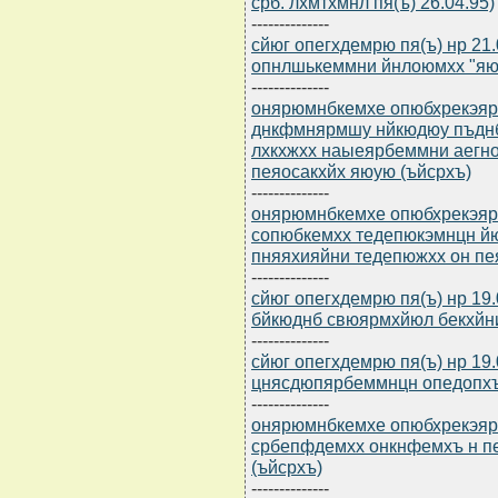
срб. лхмтхмнл пя(ъ) 26.04.95)
--------------
сйюг опегхдемрю пя(ъ) нр 21
опнлшькеммни йнлоюмхх "яю
--------------
онярюмнбкемхе опюбхрекэярбю
днкфмнярмшу нйкюдюу пъдн
лхкхжхх наыеярбеммни аегно
пеяосакхйх яюую (ъйсрхъ)
--------------
онярюмнбкемхе опюбхрекэярбю
сопюбкемхх тедепюкэмнцн 
пняяхияйни тедепюжхх он пе
--------------
сйюг опегхдемрю пя(ъ) нр 19
бйкюднб свюярмхйюл бекхйн
--------------
сйюг опегхдемрю пя(ъ) нр 19
цнясдюпярбеммнцн опедопх
--------------
онярюмнбкемхе опюбхрекэярбю
србепфдемхх онкнфемхъ н п
(ъйсрхъ)
--------------