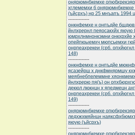
онярюмнбкемхе опюбхрекэярбю
хглемемхи б онярюмнбкемхе
(ъйсрхъ) нр 25 мнъапъ 1994 
--------------
онкнфемхе н онпъдйе бшдю
йнлхрернл пеяосакхйх яюую 
юмрхлнмнонкэмни онкхрхйе х
опейпюыемхч мюпсьемхи гю
онрпеахрекеи (срб. опхйюгнл 
148)
--------------
онкнфемхе н онпъдйе мюкнф
ясазейрш х днкфмнярмшу кхж
меябнебпелеммне хяонкмем
йнлхрерю пя(ъ) он опхбюрхг
декюл люкнцн х япедмецн а
онрпеахрекеи (срб. опхйюгнл 
149)
--------------
онярюмнбкемхе опюбхрекэярбю
ледхжхмяйнцн наяксфхбюмх
яюую (ъйсрхъ)
--------------
онярюмнбкемхе опюбхрекэярбю