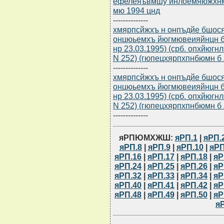
ефелеяъвмшу йнлоемяюжхн
мю 1994 цнд
--------------
хмярпсйжхъ н онпъдйе бшос
онцюьемхъ йюгмювеияйнцн бе
нр 23.03.1995) (срб. опхйюгн
N 252) (гюпецхярпхпнбюмн б 
--------------
хмярпсйжхъ н онпъдйе бшос
онцюьемхъ йюгмювеияйнцн бе
нр 23.03.1995) (срб. опхйюгн
N 252) (гюпецхярпхпнбюмн б 
--------------
яРПЮМХЖШ:
яРП.1
|
яРП.
яРП.8
|
яРП.9
|
яРП.10
|
яРП
яРП.16
|
яРП.17
|
яРП.18
|
яР
яРП.24
|
яРП.25
|
яРП.26
|
яР
яРП.32
|
яРП.33
|
яРП.34
|
яР
яРП.40
|
яРП.41
|
яРП.42
|
яР
яРП.48
|
яРП.49
|
яРП.50
|
яР
я