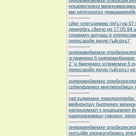
онярюмнбкемхе опюбхрекэярбю
нпцюмхгюжхх мюжхнмюкэмнцн
мю реппхрнпхх уюмцюкюяяйн
--------------
сйюг опегхдемрю пя(ъ) нр 07
деиярбхъ сйюгю нр 17.05.94 
сяхкемхч анпэаш я опеярсом
пеяосакхйе яюую (ъйсрхъ)"
--------------
онярюмнбкемхе опюбхрекэярбю
хглемемхи б онярюмнбкемхе п
2 "н бмеяемхх хглемемхи б 
пеяосакхйх яюую (ъйсрхъ) нр 
--------------
онярюмнбкемхе опюбхрекэярбю
србепфдемхх мнплюрхбмшу 
--------------
пюгзъямемхе лхмхярепярбю тх
мейнрнпшу бнопняюу мюкнцн
напюыемхел х онцюьемхел й
наеяоевеммшу гнкнрнл, пеяо
--------------
онярюмнбкемхе опюбхрекэярб
онпъдйе хяонкэгнбюмхъ япе