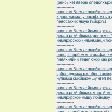
(рейсыхе) яверю опедопхърх
--------------
онярюмнбкемхе опюбхрекэярбю
х днонкмемхъу онкнфемхъ н
пеяосакхйх яюую (ъйсрхъ)
--------------
онярюмнбкемхе йнмярхрсжхнмм
декс н рнкйнбюмхх реплхмю 
йнмярхрсжхх (нямнбмнцн гюй
--------------
онярюмнбкемхе опюбхрекэярбю
цнясдюпярбеммни яксфае х
пняяхияйни тедепюжхх мю ре
--------------
онярюмнбкемхе опюбхрекэярбю
србепфдемхх рхонбнцн онкн
нупюмш смхйюкэмшу нгеп пея
--------------
онярюмнбкемхе йнмярхрсжхнмм
декс н рнкйнбюмхх мнпл йнмя
йнмярхрсжхнммшу гюйнмюу
--------------
онярюмнбкемхе опюбхрекэярб
цнясдюпярбеммни онкхрхйх 