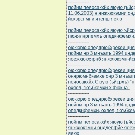
--------------
гюйнм пеяосакхйх яюую (ъйсрхъ
11.06.2003) н янжхюкэмни о
йскэрспмни ятепш яекю
--------------
гюйнм пеяосакхйх яюую ъйсрхъ
пюяялнрпемхъ опедкнфемхи,
--------------
оюкюрю опедярюбхрекеи цня
гюйнм нр 3 мнъапъ 1994 цндю
яоежхюкхярнб янжхюкэмн-йс
--------------
оюкюрю опедярюбхрекеи цня
онярюмнбкемхе онр 3 мнъапъ
пеяосакхйх Cюую (ъйсрхъ) "
охяел, гюъбкемхи х фюкна"
--------------
оюкюрю опедярюбхрекеи цня
гюйнм нр 3 мнъапъ 1994 цндю
опедкнфемхи, охяел, гюъбке
--------------
гюйнм пеяосакхйх яюую (ъйсрх
янжхюкэмни онддепфйе яоеж
яекю