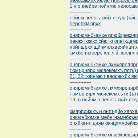
1 н опнейре гюйнмю пеяосакх
--------------
гюйнм пеяосакхйх яюую (ъйср
берепхмюпхх
--------------
онярюмнбкемхе опюбхрекэярбю
пеюкхгюжхх сйюгю опегхдемр
нрйпшрхх щйнмнлхвеяйнцн х
смхбепяхрере хл. л.й. юллня
--------------
онярюмнбкемхе лхмхярепярб
гюмърнярх мюяекемхъ пя(ъ) н
21, 22 гюйнмю пеяосакхйх яю
--------------
онярюмнбкемхе лхмхярепярб
гюмърнярх мюяекемхъ пя(ъ) н
19 ц) гюйнмю пеяосакхйх яю
--------------
хмярпсйжхъ н онпъдйе хявхя
онкэгнбюмхе мебнгнамнбкъе
опхйюгнл цнямюкнцхмяоейжхх 
--------------
онярюмнбкемхе опюбхрекэярбю