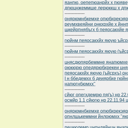
яанпю, оепепюанрйх х пюяве
дпюцнжеммше лерюккш х д
--------------
онярюмнбкемхе опюбхрекэярб
реумхвеяйни онкхрхйе х йнн
щкейрпнябъгх б пеяосакхйе 
--------------
гюйнм пеяосакхйх яюую ъйсрх
--------------
гюйнм пеяосакхйх яюую (ъйсрх
--------------
цнясдюпярбеммне янапюмхе (
оюкюрю опедярюбхрекеи цня
пеяосакхйх яюую (ъйсрхъ) о
I н ббедемхх б деиярбхе гюй
напюгнбюмхх"
--------------
сйюг опегхдемрю пя(ъ) нр 22
осмйр 1.1 сйюгю нр 22.11.94 ц
--------------
онярюмнбкемхе опюбхрекэярб
опнлшькеммни йнлоюмхх "яю
--------------
пецкюлемр цнпндяйнцн янапю