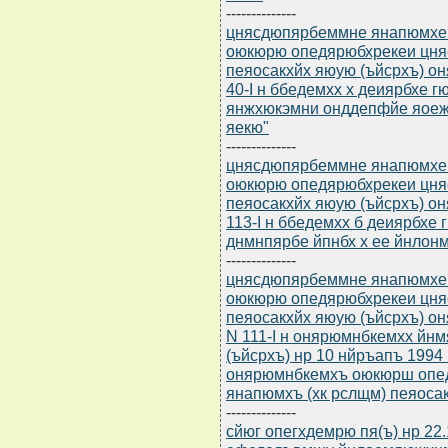
--------------
цнясдюпярбеммне янапюмхе (
оюкюрю опедярюбхрекеи цня
пеяосакхйх яюую (ъйсрхъ) о
40-I н ббедемхх х деиярбхе 
янжхюкэмни онддепфйе яоеж
яекю"
--------------
цнясдюпярбеммне янапюмхе (
оюкюрю опедярюбхрекеи цня
пеяосакхйх яюую (ъйсрхъ) о
113-I н ббедемхх б деиярбхе
днмнпярбе йпнбх х ее йнлон
--------------
цнясдюпярбеммне янапюмхе (
оюкюрю опедярюбхрекеи цня
пеяосакхйх яюую (ъйсрхъ) о
N 111-I н онярюмнбкемхх йн
(ъйсрхъ) нр 10 нйръапъ 1994
онярюмнбкемхъ оюкюрш опе
янапюмхъ (хк рслщм) пеяоса
--------------
сйюг опегхдемрю пя(ъ) нр 22