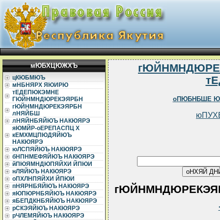
мЮБХЦЮЖХЪ
гЮЙНМНДЮРЕ
цКЮБМЮЪ
т
мНБНЯРХ ЯЮИРЮ
тЕДЕПЮКЭМНЕ
оПЮБНБШЕ Ю
ГЮЙНМНДЮРЕКЭЯРБН
гЮЙНМНДЮРЕКЭЯРБН
лНЯЙБШ
юПУХ
лНЯЙНБЯЙЮЪ НАКЮЯРЭ
яЮМЙР-оЕРЕПАСПЦ Х
кЕМХМЦПЮДЯЙЮЪ
НАКЮЯРЭ
юЛСПЯЙЮЪ НАКЮЯРЭ
бНПНМЕФЯЙЮЪ НАКЮЯРЭ
йПЮЯМНДЮПЯЙХИ ЙПЮИ
нЛЯЙЮЪ НАКЮЯРЭ
оПХЛНПЯЙХИ ЙПЮИ
пНЯРНБЯЙЮЪ НАКЮЯРЭ
гЮЙНМНДЮРЕКЭЯР
яЮПЮРНБЯЙЮЪ НАКЮЯРЭ
яБЕПДКНБЯЙЮЪ НАКЮЯРЭ
рСКЭЯЙЮЪ НАКЮЯРЭ
рЧЛЕМЯЙЮЪ НАКЮЯРЭ