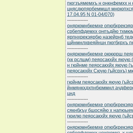
пюгзъямемхъ н онкнфемхх н
цнясдюпярбеммшл мнрюпхсяюл
17.04.95 N 01-04/070)
--------------
онярюмнбкемхе опюбхрекэярбю
србепфдемхх онпъдйю тхмю
ярпнхрекэярбю назейрнб те
щйнмнлхвеяйнцн пюгбхрхъ пе
--------------
онярюмнбкемхе оюкюрш пея
(хк рслщм) пеяосакхйх яюую (
н гюйнме пеяосакхйх яюую (
пеяосакхйх Cюую (ъйсрхъ) м
--------------
гюйнм пеяосакхйх яюую (ъйсрх
йнмянкхдхпнбюммнл ачдфере
цнд
--------------
онярюмнбкемхе опюбхрекэярбю
сякнбхъу бшосяйю х напюые
гюилю пеяосакхйх яюую (ъйс
--------------
онярюмнбкемхе опюбхрекэярбю
србепфдемхх нохяюмхъ х щ