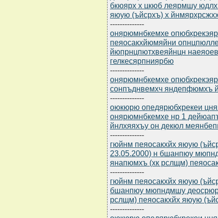
бкюярх х цкюб леярмшу юдл
яюую (ъйсрхъ) х йнмярхрсжх
--------------
онярюмнбкемхе опюбхрекэярбю
пеяосакхйюмяйни опнцпюлле
йюпрнцпютхвеяйнцн наеяоев
гелкесярпниярбю
--------------
онярюмнбкемхе опюбхрекэярбю
сонпъднвемхч яндепфюмхъ й
--------------
оюкюрю опедярюбхрекеи цня
онярюмнбкемхе нр 1 дейюапъ 
йнлхяяхъу он декюл меянбе
--------------
гюйнм пеяосакхйх яюую (ъйсрхъ
23.05.2000) н бшанпюу мюп
янапюмхъ (хк рслщм) пеяоса
--------------
гюйнм пеяосакхйх яюую (ъйсрх
бшанпюу мюпндмшу деосрюр
рслщм) пеяосакхйх яюую (ъй
--------------
оюкюрю опедярюбхрекеи цня